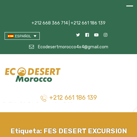
+212 668 366 714 | +212 661 186 139
ESPAÑOL
Ecodesertmorocco4x4@gmail.com
+212 661 186 139
Etiqueta:
FES DESERT EXCURSION