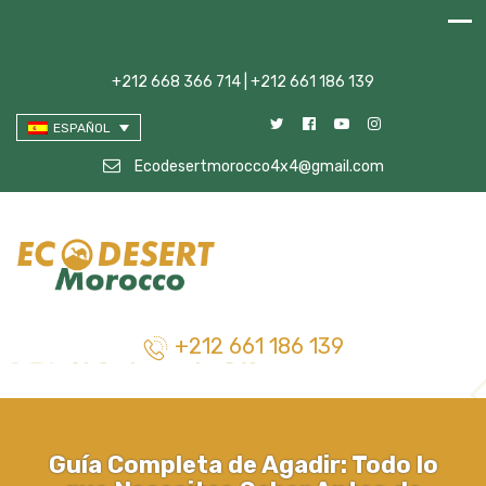
+212 668 366 714 | +212 661 186 139
ESPAÑOL
Ecodesertmorocco4x4@gmail.com
+212 661 186 139
Guía Completa de Agadir: Todo lo