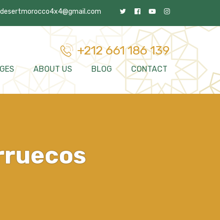
desertmorocco4x4@gmail.com
+212 661 186 139
GES
ABOUT US
BLOG
CONTACT
rruecos