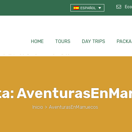
Eco
ESPAÑOL
HOME
TOURS
DAY TRIPS
PACKA
ta:
AventurasEnMa
Inicio
>
AventurasEnMarruecos