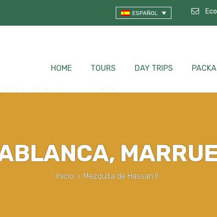
Eco
ESPAÑOL
HOME
TOURS
DAY TRIPS
PACKA
ABLANCA, MARRU
Inicio
>
Mezquita de Hassan II