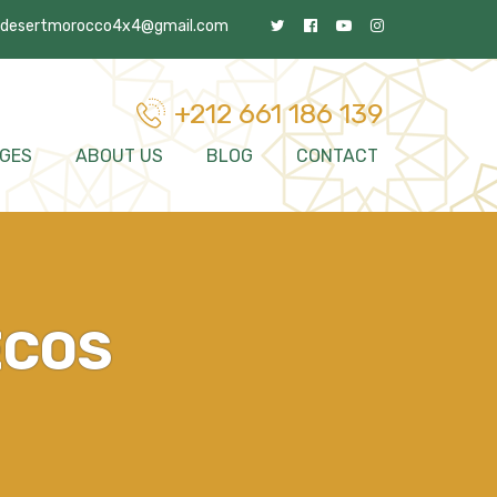
desertmorocco4x4@gmail.com
+212 661 186 139
GES
ABOUT US
BLOG
CONTACT
ECOS