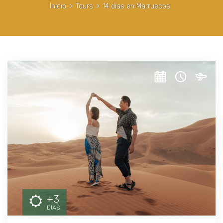
Inicio
>
Tours
>
14 dias en Marruecos
+3
DÍAS