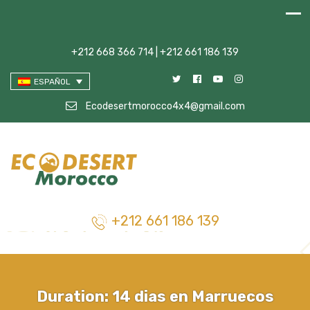
+212 668 366 714 | +212 661 186 139
ESPAÑOL
Ecodesertmorocco4x4@gmail.com
+212 661 186 139
Duration:
14 dias en Marruecos