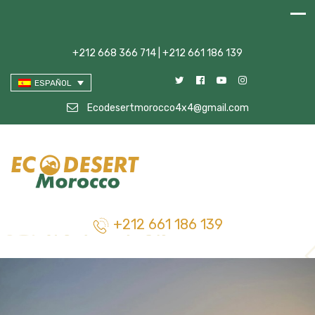
+212 668 366 714 | +212 661 186 139
ESPAÑOL
Ecodesertmorocco4x4@gmail.com
+212 661 186 139