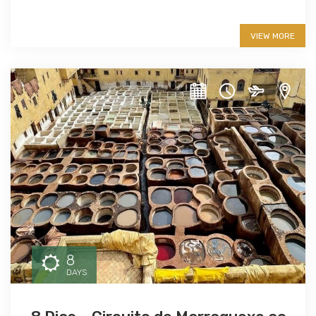
More info
VIEW MORE
8
DAYS