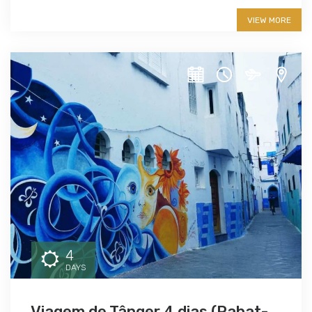
More info
VIEW MORE
4
DAYS
Viagem de Tânger 4 dias (Rabat-