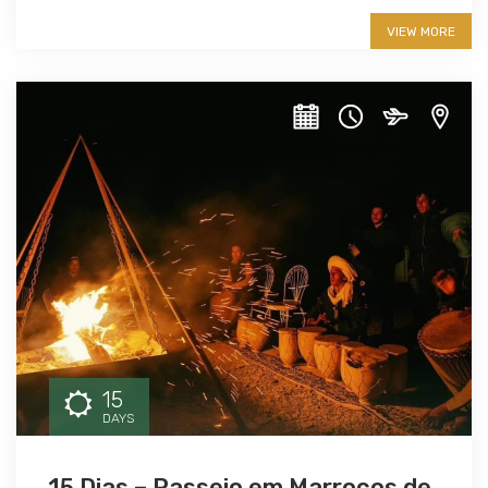
More info
VIEW MORE
15
DAYS
15 Dias – Passeio em Marrocos de