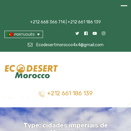
+212 668 366 714 | +212 661 186 139
PORTUGUÊS
Ecodesertmorocco4x4@gmail.com
+212 661 186 139
Type:
cidades imperiais de