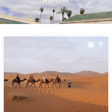
Marrocos
Home
>
Tours
>
cidades imperiais de Marrocos