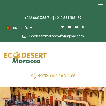
+212 668 366 714 | +212 661 186 139
PORTUGUÊS
Ecodesertmorocco4x4@gmail.com
+212 661 186 139