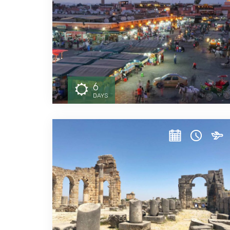
6
DAYS