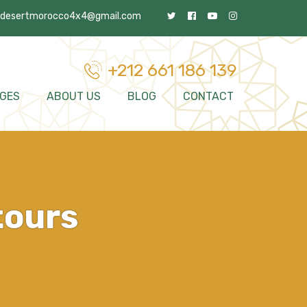
desertmorocco4x4@gmail.com
+212 661 186 139
GES
ABOUT US
BLOG
CONTACT
tours