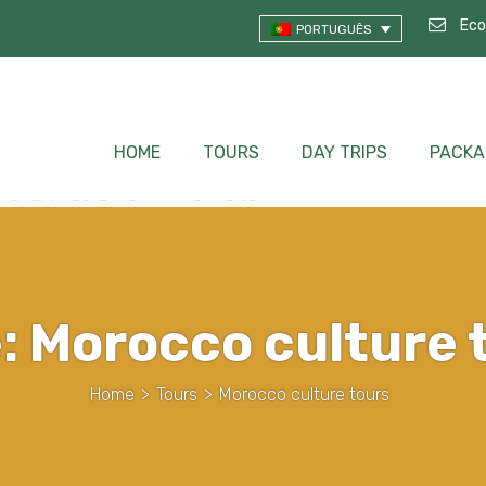
Eco
PORTUGUÊS
HOME
TOURS
DAY TRIPS
PACKA
:
Morocco culture 
Home
>
Tours
>
Morocco culture tours