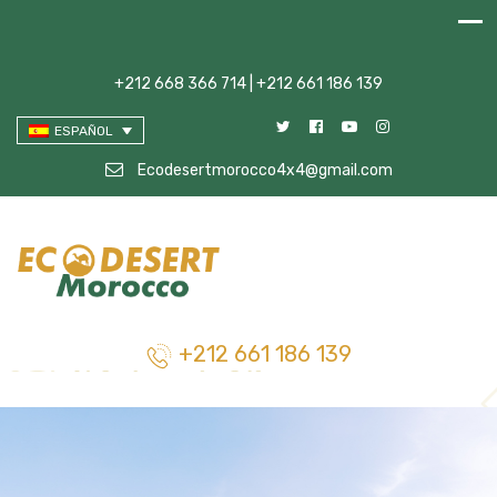
+212 668 366 714 | +212 661 186 139
ESPAÑOL
Ecodesertmorocco4x4@gmail.com
+212 661 186 139