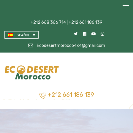
+212 668 366 714 | +212 661 186 139
ESPAÑOL
Ecodesertmorocco4x4@gmail.com
+212 661 186 139