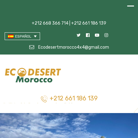
+212 668 366 714 | +212 661 186 139
ESPAÑOL
Ecodesertmorocco4x4@gmail.com
+212 661 186 139