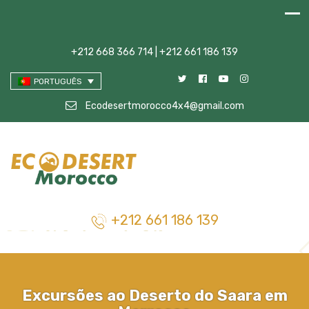
+212 668 366 714 | +212 661 186 139
PORTUGUÊS
Ecodesertmorocco4x4@gmail.com
+212 661 186 139
Excursões ao Deserto do Saara em