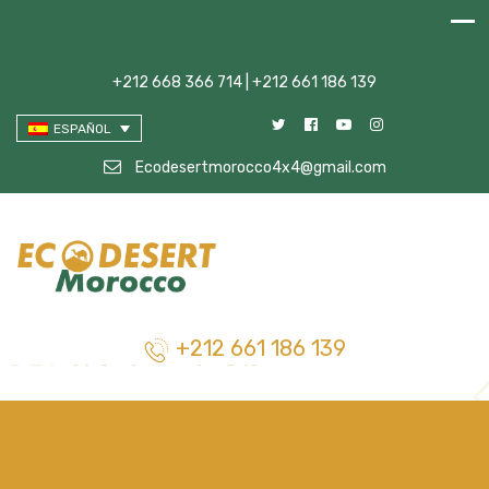
+212 668 366 714 | +212 661 186 139
ESPAÑOL
Ecodesertmorocco4x4@gmail.com
+212 661 186 139